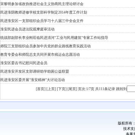
宋黎明参加省政协推进社会主义协商民主理论研讨会
民进淮阴教师进修学校支部科学制定2014年度工作计划
民进淮安区一支部组织会员学习十八届三中全会文件
淮安民进会员进法院观摩庭审活动
统战部副部长李业刚莅临民进清河“工业与民用建筑”专家工作站指导
师院三支部组织会员参加中共党的群众路线教育实践活动
教育专委会和师院总支共同开展市残运会志愿活动
淮安区委吉书记慰问民进会员
民进淮安开发区支部调研助学助困公益联盟
民进淮安区委开展“淮安精神”大讨论活动
[首页] [上页] [
下页
] [
尾页
]
页次:1/7页 共111条记录 跳转到
版权所有
技术支
备案